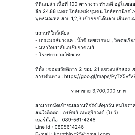
ที่ดินเปล่า เนื้อที่ 100 ตารางวา ทำเลดี อยู่
ลึก 24.88 เมตร ใกล้แหล่งชุมชน ใกล้สถานี
พุทธมณฑล สาย 1,2,3 เข้าออกได้หลายเส้นทาง
สถานที่ใกล้เคียง
- เดอะมอล์บางแค , บิ๊กซี เพชรเกษม , วิคตอเรียก
- มหาวิทยาลัยเอเชียอาคเนย์
- โรงพยาบาลวิชัยเวช
ที่ตั้ง : ซอยสวัสดิการ 2 ซอย 21 แขวงหลักสอง 
การเดินทาง : https://goo.gl/maps/PyTX5vf
---------------- ราคาขาย 3,700,000 บาท ----
สามารถนัดเข้าชมสถานที่จริงได้ทุกวัน สนใจราคา
สนใจติดต่อ : กรทิพย์ เทพสุริยวงค์ (โบว์)
เบอร์มือถือ : 089-561-4246
Line Id : 0895614246
E-mail : kornthip.t25@gmail.com