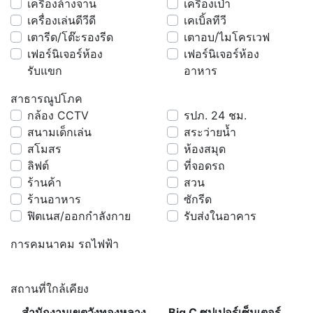
เครื่องล้างจาน
เครื่องเป่า
เครื่องเล่นดีวีดี
เคเบิ้ลทีวี
เตารีด/โต๊ะรองรีด
เตาอบ/ไมโครเวฟ
เฟอร์นิเจอร์ห้อง
เฟอร์นิเจอร์ห้อง
รับแขก
อาหาร
สาธารณูปโภค
กล้อง CCTV
รปภ. 24 ชม.
สนามเด็กเล่น
สระว่ายน้ำ
สโมสร
ห้องสมุด
ลิฟต์
ที่จอดรถ
ร้านค้า
สวน
ร้านอาหาร
ซักรีด
ฟิตเนส/ออกกำลังกาย
รับส่งในอาคาร
การคมนาคม รถไฟฟ้า
สถานที่ใกล้เคียง
สำนักงานเขตวังทองหลาง
Big C ซุปเปอร์เซ็นเตอร์